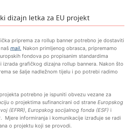
ki dizajn letka za EU projekt
fička priprema za rollup banner potrebno je dostaviti
naš
mail.
Nakon primljenog obrasca, pripremamo
 Europskih fondova po propisanim standardima
di izrada grafičkog dizajna rollup bannera. Nakon što
rema se šalje nadležnom tijelu i po potrebi radimo
 projekta potrebno je ispuniti obvezu vezane za
ciju
o projektima sufinancirani od strane
Europskog
zvoj (EFRR)
,
Europskog socijalnog fonda (ESF)
i
)
. Mjere informiranja i komunikacije izrađuje se radi
ana o projektu koji se provodi.