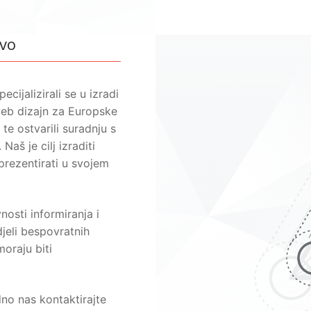
tvo
cijalizirali se u izradi
 web dizajn za Europske
te ostvarili suradnju s
aš je cilj izraditi
prezentirati u svojem
osti informiranja i
jeli bespovratnih
oraju biti
no nas kontaktirajte