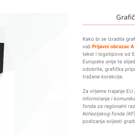
Grafič
Kako bi se izradila gra
vaš
Prijavni obrazac A
tekst i logotipove od
Europske unije te slije
odobrite, grafička prip
tražene korekcije.
Za vrijeme trajanje EU
informiranje i komunika
fonda za regionalni ra
Kohezijskog fonda (KF
podizanja svijesti građ